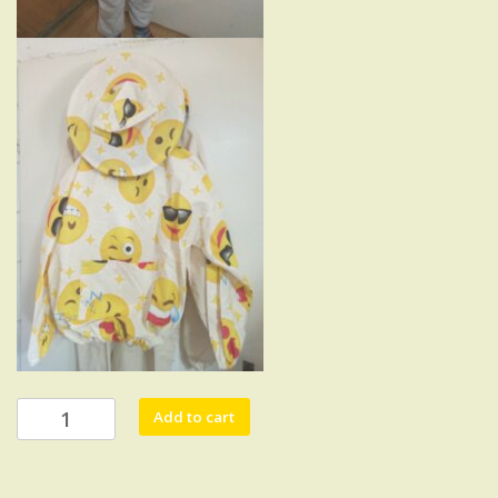
Детски
Add to cart
блузон
quantity