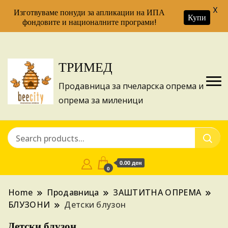
X
Изготвуваме понуди за апликации на ИПА
Купи
фондовите и националните програми!
ТРИМЕД
Продавница за пчеларска опрема и
опрема за миленици
0.00 ден
0
Home
Продавница
ЗАШТИТНА ОПРЕМА
БЛУЗОНИ
Детски блузон
Детски блузон