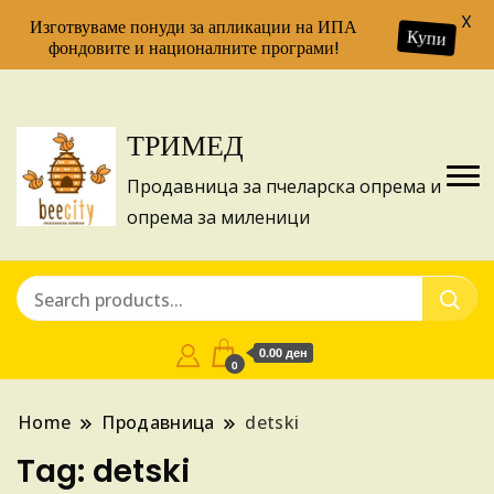
X
Изготвуваме понуди за апликации на ИПА
Купи
фондовите и националните програми!
ТРИМЕД
Продавница за пчеларска опрема и
опрема за миленици
0.00 ден
0
Home
Продавница
detski
Tag:
detski