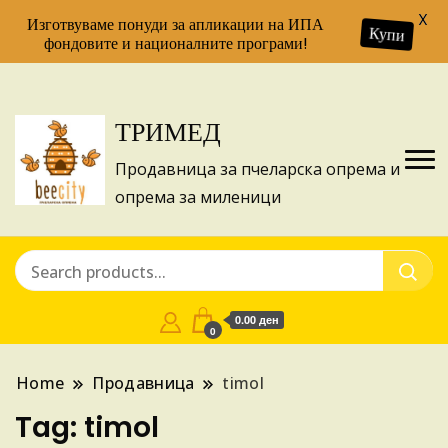
X
Изготвуваме понуди за апликации на ИПА
Купи
фондовите и националните програми!
ТРИМЕД
Продавница за пчеларска опрема и
опрема за миленици
0.00 ден
0
Home
Продавница
timol
Tag:
timol