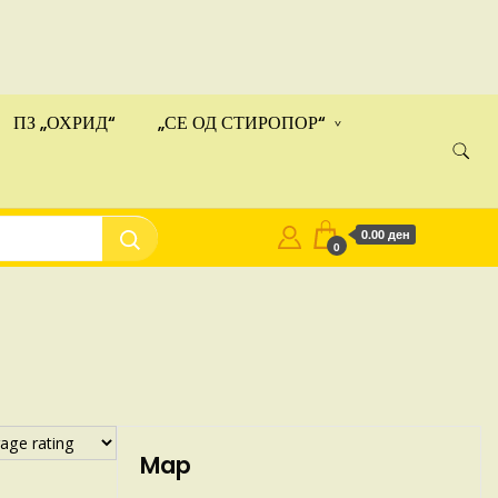
ами!
Купи
ПЗ „ОХРИД“
„СЕ ОД СТИРОПОР“
0.00 ден
0
Map