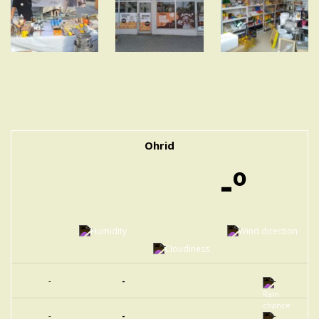
Ohrid
-º
-
-
-
-
-
-
-
-
-