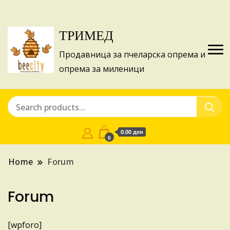
Изготвуваме понуди за апликации на ИПА
Купи
фондовите и националните програми!
ТРИМЕД
Продавница за пчеларска опрема и
опрема за миленици
0.00 ден
0
Home
Forum
Forum
[wpforo]