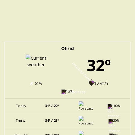
Ohrid
32º
61%
10 km/h
13%
Today
31º / 22º
100%
Tmrw.
34º / 23º
20%