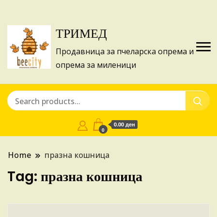
Изготвуваме понуди за апликации на ИПА
Купи
фондовите и националните програми!
ТРИМЕД
Продавница за пчеларска опрема и
опрема за миленици
0.00 ден
0
Home
празна кошница
Tag:
празна кошница