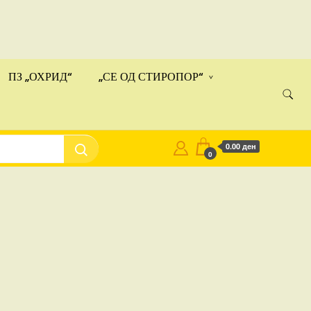
Купи
ами!
ПЗ „ОХРИД“
„СЕ ОД СТИРОПОР“
0.00 ден
0