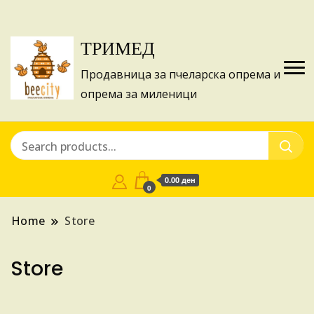
Изготвуваме понуди за апликации на ИПА
Купи
фондовите и националните програми!
ТРИМЕД
Продавница за пчеларска опрема и
опрема за миленици
0.00 ден
0
Home
Store
Store