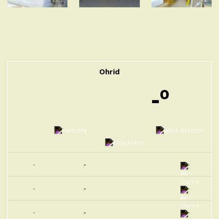
Ohrid
-º
-
-
-
-
-
-
-
-
-
-
-
-