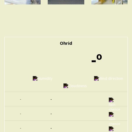
Ohrid
-º
-
-
-
-
-
-
-
-
-
-
-
-