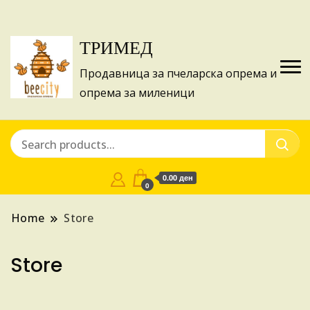
Изготвуваме понуди за апликации на ИПА
Купи
фондовите и националните програми!
ТРИМЕД
Продавница за пчеларска опрема и
опрема за миленици
0.00 ден
0
Home
Store
Store