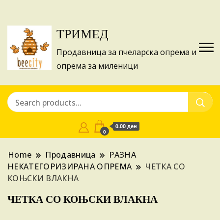
Изготвуваме понуди за апликации на ИПА
Купи
фондовите и националните програми!
ТРИМЕД
Продавница за пчеларска опрема и
опрема за миленици
0.00 ден
0
Home
Продавница
РАЗНА
НЕКАТЕГОРИЗИРАНА ОПРЕМА
ЧЕТКА СО
КОЊСКИ ВЛАКНА
ЧЕТКА СО КОЊСКИ ВЛАКНА