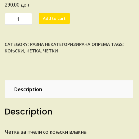
ден
290.00
ЧЕТКА
Add to cart
СО
КОЊСКИ
ВЛАКНА
CATEGORY:
РАЗНА НЕКАТЕГОРИЗИРАНА ОПРЕМА
TAGS:
quantity
КОЊСКИ
,
ЧЕТКА
,
ЧЕТКИ
Description
Description
Четка за пчели со коњски влакна