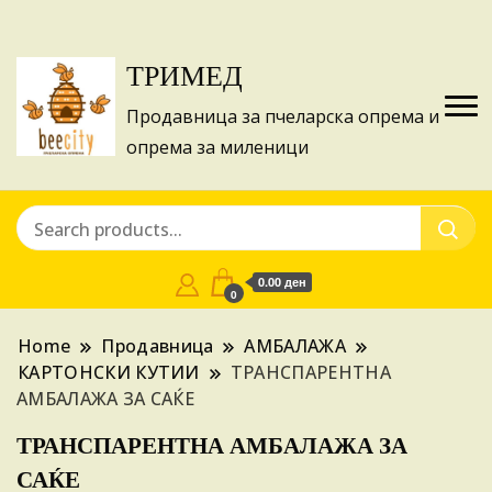
Изготвуваме понуди за апликации на ИПА
Купи
фондовите и националните програми!
ТРИМЕД
Продавница за пчеларска опрема и
опрема за миленици
0.00 ден
0
Home
Продавница
АМБАЛАЖА
КАРТОНСКИ КУТИИ
ТРАНСПАРЕНТНА
АМБАЛАЖА ЗА САЌЕ
ТРАНСПАРЕНТНА АМБАЛАЖА ЗА
САЌЕ