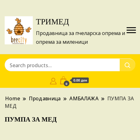
Изготвуваме понуди за апликации на ИПА
Купи
фондовите и националните програми!
ТРИМЕД
Продавница за пчеларска опрема и
опрема за миленици
0.00 ден
0
Home
Продавница
АМБАЛАЖА
ПУМПА ЗА
МЕД
ПУМПА ЗА МЕД