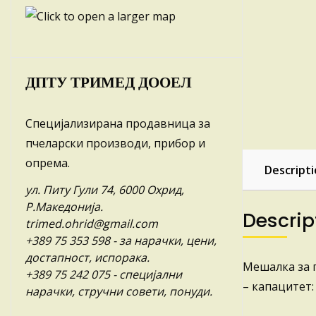
ДПТУ ТРИМЕД ДООЕЛ
Специјализирана продавница за
пчеларски производи, прибор и
опрема.
Descript
ул. Питу Гули 74, 6000 Охрид,
Р.Македонија.
Descrip
trimed.ohrid@gmail.com
+389 75 353 598
- за нарачки, цени,
достапност, испорака.
Мешалка за 
+389 75 242 075
- специјални
– капацитет: 
нарачки, стручни совети, понуди.