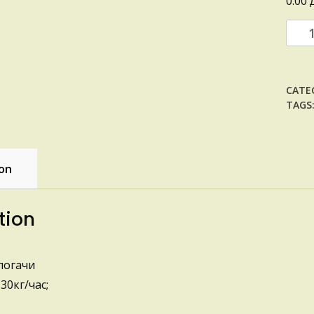
0.00
МЕШ
ЗА
ПОГ
quant
CATE
TAGS
ion
tion
погачи
30кг/час;