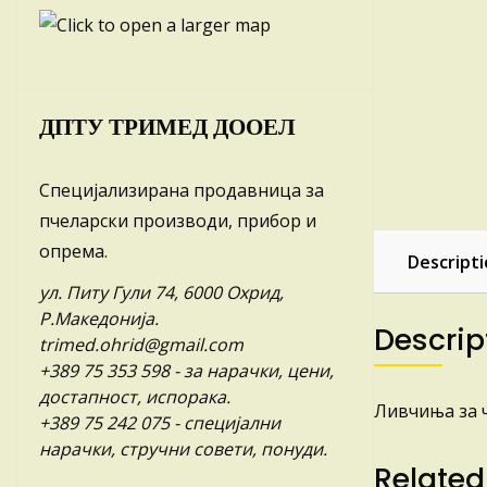
ДПТУ ТРИМЕД ДООЕЛ
Специјализирана продавница за
пчеларски производи, прибор и
опрема.
Descript
ул. Питу Гули 74, 6000 Охрид,
Р.Македонија.
Descrip
trimed.ohrid@gmail.com
+389 75 353 598
- за нарачки, цени,
достапност, испорака.
Ливчиња за ч
+389 75 242 075
- специјални
нарачки, стручни совети, понуди.
Related