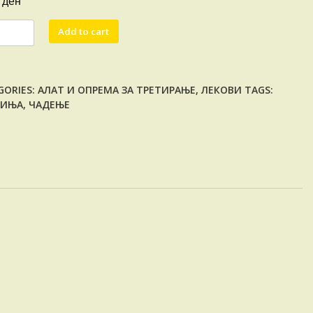
ден
0
ЧИЊА
Add to cart
ЕЊЕ
ity
GORIES:
АЛАТ И ОПРЕМА ЗА ТРЕТИРАЊЕ
,
ЛЕКОВИ
TAGS:
ЧИЊА
,
ЧАДЕЊЕ