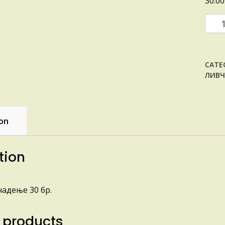
30.0
ЛИВ
ЗА
ЧАД
quant
CATE
ЛИВ
ion
tion
адење 30 бр.
 products