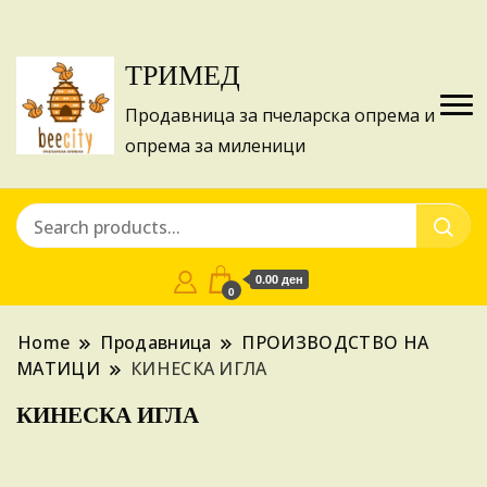
Изготвуваме понуди за апликации на ИПА
Купи
фондовите и националните програми!
ТРИМЕД
Продавница за пчеларска опрема и
опрема за миленици
0.00 ден
0
Home
Продавница
ПРОИЗВОДСТВО НА
МАТИЦИ
КИНЕСКА ИГЛА
КИНЕСКА ИГЛА