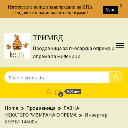
X
Изготвуваме понуди за апликации на ИПА
Купи
фондовите и националните програми!
ТРИМЕД
Продавница за пчеларска опрема и
опрема за миленици
0.00 ден
0
Home
Продавница
РАЗНА
НЕКАТЕГОРИЗИРАНА ОПРЕМА
Инвертер
БЕКЧИ 14500v