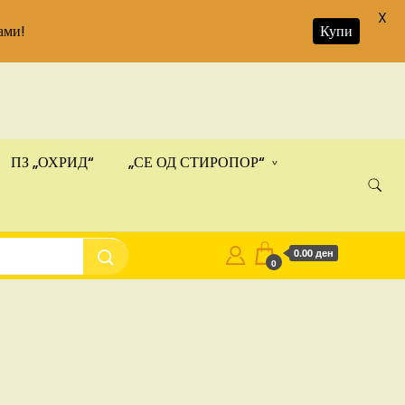
X
ами!
Купи
ПЗ „ОХРИД“
„СЕ ОД СТИРОПОР“
0.00 ден
0