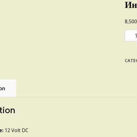
Ин
8,50
Инве
БЕК
1200
quant
CATE
ion
tion
e:
12 Volt DC