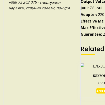
Output Volt
+389 75 242 075
- специјални
Joul:
7.8 Joul
нарачки, стручни совети, понуди.
Adapter:
220 
Effective Mt:
Max Effectiv
Guarantee:
2
Related
БЛУЗОН
950.
Add 