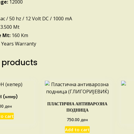
age:
12000
ac / 50 hz / 12 Volt DC / 1000 mA
3.500 Mt
e Mt:
160 Km
 Years Warranty
 products
 (кепер)
ПЛАСТИЧНА АНТИВАРОЗНА
ден
00
ПОДНИЦА
to cart
ден
750.00
Add to cart