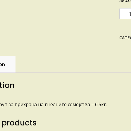
380.
ИНВ
СИР
quant
CATE
ion
tion
уп за прихрана на пчелните семејства – 6.5кг.
 products