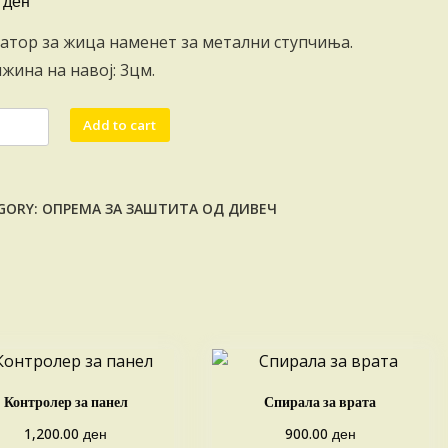
ден
0
атор за жица наменет за метални ступчиња.
лжина на навој: 3цм.
атор
Add to cart
лни
чиња
GORY:
ОПРЕМА ЗА ЗАШТИТА ОД ДИВЕЧ
ity
Контролер за панел
Спирала за врата
ден
ден
1,200.00
900.00