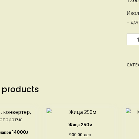
17.0
Изол
– до
Изол
за
мета
ступ
CATE
quant
 products
Жица 250м
 напон 14000Ј
ден
900.00