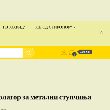
ами!
Купи
ПЗ „ОХРИД“
„СЕ ОД СТИРОПОР“
0.00 ден
0
олатор за метални ступчиња