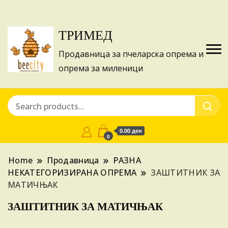
Изготвуваме понуди за апликации на ИПА
Купи
фондовите и националните програми!
ТРИМЕД
Продавница за пчеларска опрема и
опрема за миленици
0.00 ден
0
Home
Продавница
РАЗНА
НЕКАТЕГОРИЗИРАНА ОПРЕМА
ЗАШТИТНИК ЗА
МАТИЧЊАК
ЗАШТИТНИК ЗА МАТИЧЊАК