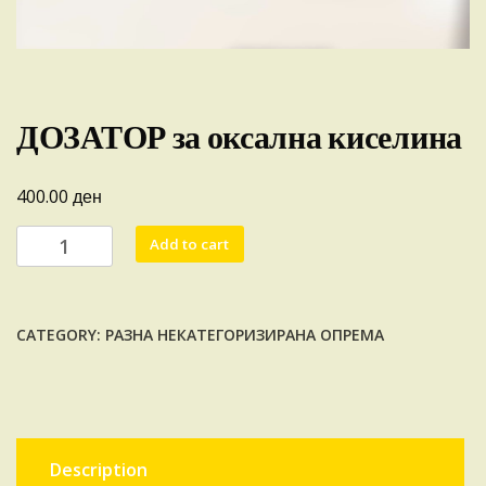
ДОЗАТОР за оксална киселина
ден
400.00
ДОЗАТОР
Add to cart
за
оксална
киселина
CATEGORY:
РАЗНА НЕКАТЕГОРИЗИРАНА ОПРЕМА
quantity
Description