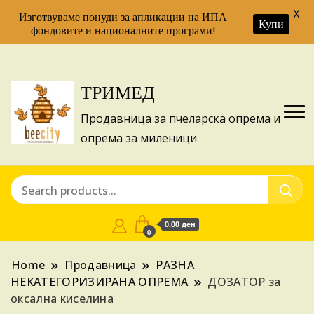
X
Изготвуваме понуди за апликации на ИПА
Купи
фондовите и националните програми!
ТРИМЕД
Продавница за пчеларска опрема и
опрема за миленици
0.00 ден
0
Home
Продавница
РАЗНА
НЕКАТЕГОРИЗИРАНА ОПРЕМА
ДОЗАТОР за
оксална киселина