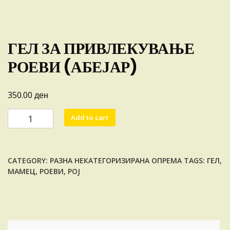
ГЕЛ ЗА ПРИВЛЕКУВАЊЕ
РОЕВИ (АБЕЈАР)
ден
350.00
ГЕЛ
Add to cart
ЗА
ПРИВЛЕКУВАЊЕ
РОЕВИ
CATEGORY:
РАЗНА НЕКАТЕГОРИЗИРАНА ОПРЕМА
TAGS:
ГЕЛ
,
(АБЕЈАР)
МАМЕЦ
,
РОЕВИ
,
РОЈ
quantity