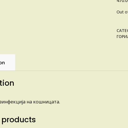
470.
Out o
CATE
ГОРИ
ion
tion
езинфекција на кошницата.
 products