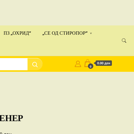
ами!
Купи
ПЗ „ОХРИД“
„СЕ ОД СТИРОПОР“
0.00 ден
0
ЕНЕР