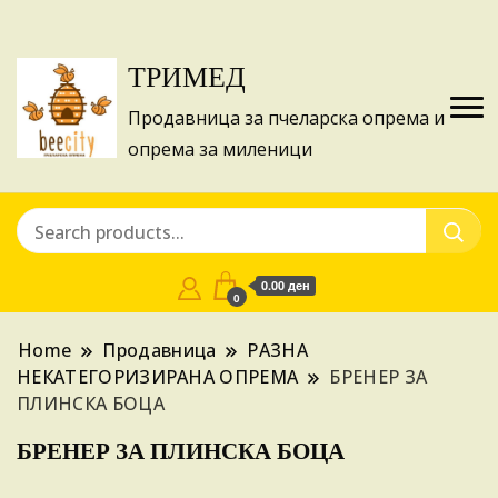
Изготвуваме понуди за апликации на ИПА
Купи
фондовите и националните програми!
ТРИМЕД
Продавница за пчеларска опрема и
опрема за миленици
0.00 ден
0
Home
Продавница
РАЗНА
НЕКАТЕГОРИЗИРАНА ОПРЕМА
БРЕНЕР ЗА
ПЛИНСКА БОЦА
БРЕНЕР ЗА ПЛИНСКА БОЦА