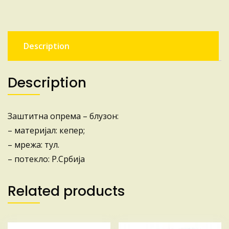
Description
Description
Заштитна опрема – блузон:
– материјал: кепер;
– мрежа: тул.
– потекло: Р.Србија
Related products