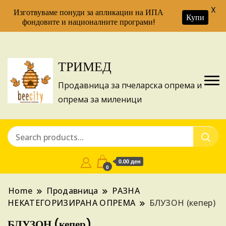
X
Изготвуваме понуди за апликации на ИПА
Купи
фондовите и националните програми!
ТРИМЕД
Продавница за пчеларска опрема и
опрема за миленици
0.00 ден
0
Home
Продавница
РАЗНА
НЕКАТЕГОРИЗИРАНА ОПРЕМА
БЛУЗОН (кепер)
БЛУЗОН (кепер)