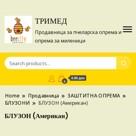
Изготвуваме понуди за апликации на ИПА
Купи
фондовите и националните програми!
ТРИМЕД
Продавница за пчеларска опрема и
опрема за миленици
0.00 ден
0
Home
Продавница
ЗАШТИТНА ОПРЕМА
БЛУЗОНИ
БЛУЗОН (Американ)
БЛУЗОН (Американ)