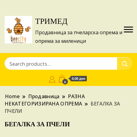
Изготвуваме понуди за апликации на ИПА
Купи
фондовите и националните програми!
ТРИМЕД
Продавница за пчеларска опрема и
опрема за миленици
0.00 ден
0
Home
Продавница
РАЗНА
НЕКАТЕГОРИЗИРАНА ОПРЕМА
БЕГАЛКА ЗА
ПЧЕЛИ
БЕГАЛКА ЗА ПЧЕЛИ