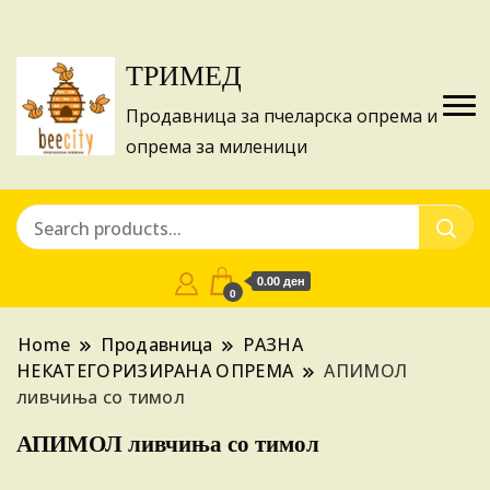
Изготвуваме понуди за апликации на ИПА
Купи
фондовите и националните програми!
ТРИМЕД
Продавница за пчеларска опрема и
опрема за миленици
0.00 ден
0
Home
Продавница
РАЗНА
НЕКАТЕГОРИЗИРАНА ОПРЕМА
АПИМОЛ
ливчиња со тимол
АПИМОЛ ливчиња со тимол