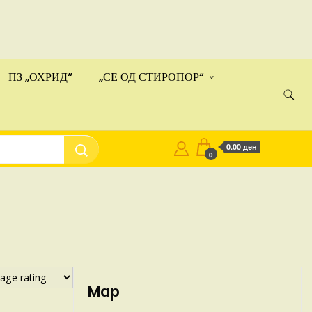
ами!
Купи
ПЗ „ОХРИД“
„СЕ ОД СТИРОПОР“
0.00 ден
0
Map