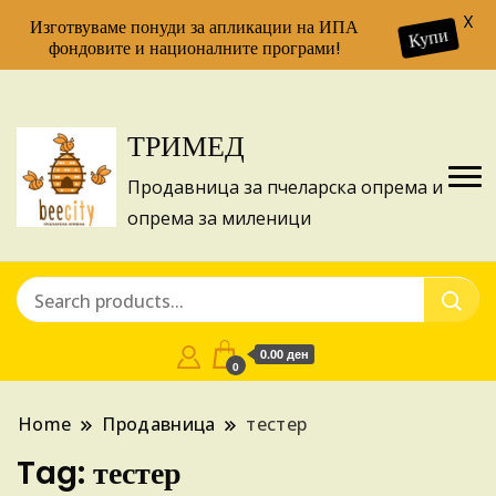
X
Изготвуваме понуди за апликации на ИПА
Купи
фондовите и националните програми!
ТРИМЕД
Продавница за пчеларска опрема и
опрема за миленици
0.00 ден
0
Home
Продавница
тестер
Tag:
тестер