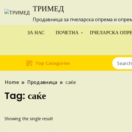
ТРИМЕД
Изготвуваме
Продавница за пчеларска опрема и опре
ЗА НАС
ПОЧЕТНА
ПЧЕЛАРСКА ОПР
Top Categories
Home
Продавница
саќе
Tag:
саќе
Showing the single result