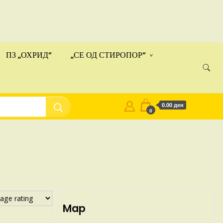
ами!
Купи
ПЗ „ОХРИД“
„СЕ ОД СТИРОПОР“
0.00 ден
0
Map