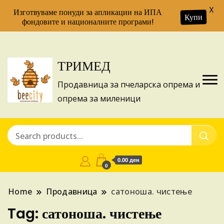
X
Изготвуваме понуди за апликации на ИПА
Купи
фондовите и националните програми!
ТРИМЕД
Продавница за пчеларска опрема и
опрема за миленици
0.00 ден
0
Home
Продавница
сатоноша. чистење
Tag:
сатоноша. чистење