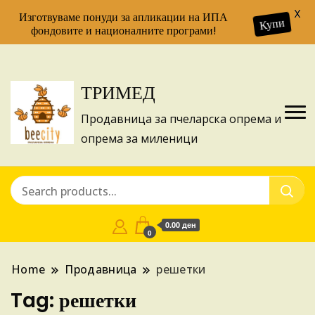
X
Изготвуваме понуди за апликации на ИПА
Купи
фондовите и националните програми!
ТРИМЕД
Продавница за пчеларска опрема и
опрема за миленици
0.00 ден
0
Home
Продавница
решетки
Tag:
решетки