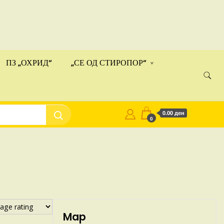
Купи
ами!
ПЗ „ОХРИД“
„СЕ ОД СТИРОПОР“
0.00 ден
0
Map