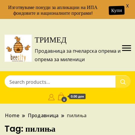
X
Изготвуваме понуди за апликации на ИПА
Купи
фондовите и националните програми!
ТРИМЕД
Продавница за пчеларска опрема и
опрема за миленици
0.00 ден
0
Home
Продавница
пилиња
Tag:
пилиња