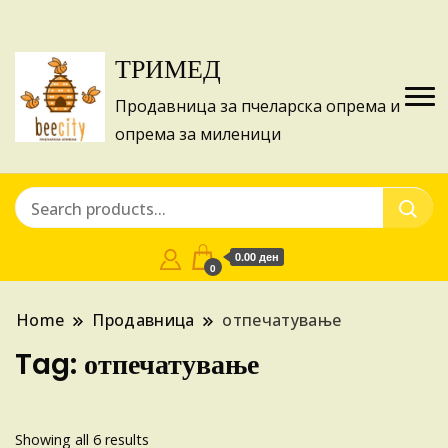
Изготвуваме понуди за апликации на ИПА
Купи
фондовите и националните програми!
ТРИМЕД
Продавница за пчеларска опрема и
опрема за миленици
0.00 ден
0
Home
Продавница
отпечатување
Tag:
отпечатување
Sorted
Showing all 6 results