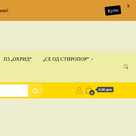
X
Купи
ами!
ПЗ „ОХРИД“
„СЕ ОД СТИРОПОР“
0.00 ден
0