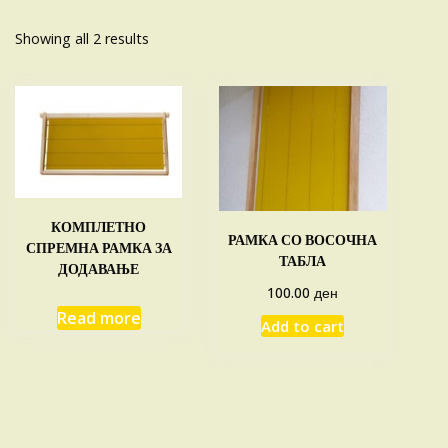
Sorted
Showing all 2 results
by
average
rating
КОМПЛЕТНО
РАМКА СО ВОСОЧНА
СПРЕМНА РАМКА ЗА
ТАБЛА
ДОДАВАЊЕ
ден
100.00
Read more
Add to cart