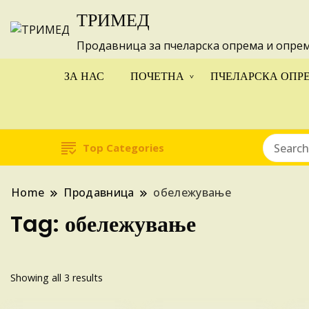
ТРИМЕД
Изготвуваме
Продавница за пчеларска опрема и опре
ЗА НАС
ПОЧЕТНА
ПЧЕЛАРСКА ОПР
Top Categories
Home
Продавница
обележување
Tag:
обележување
Sorted
Showing all 3 results
by