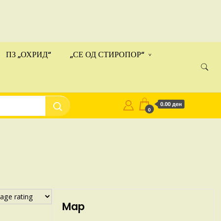
ами!
Купи
ПЗ „ОХРИД“
„СЕ ОД СТИРОПОР“
0.00 ден
0
Map