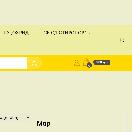
ами!
Купи
ПЗ „ОХРИД“
„СЕ ОД СТИРОПОР“
0.00 ден
0
Map