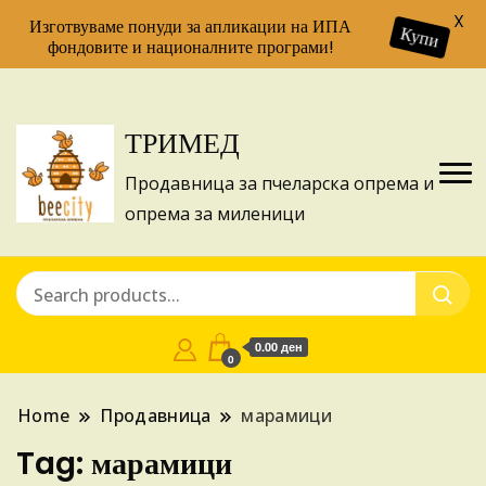
X
Изготвуваме понуди за апликации на ИПА
Купи
фондовите и националните програми!
ТРИМЕД
Продавница за пчеларска опрема и
опрема за миленици
0.00 ден
0
Home
Продавница
марамици
Tag:
марамици