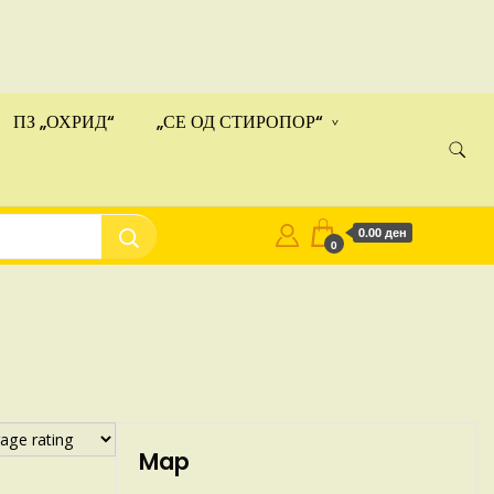
ами!
Купи
ПЗ „ОХРИД“
„СЕ ОД СТИРОПОР“
0.00 ден
0
Map