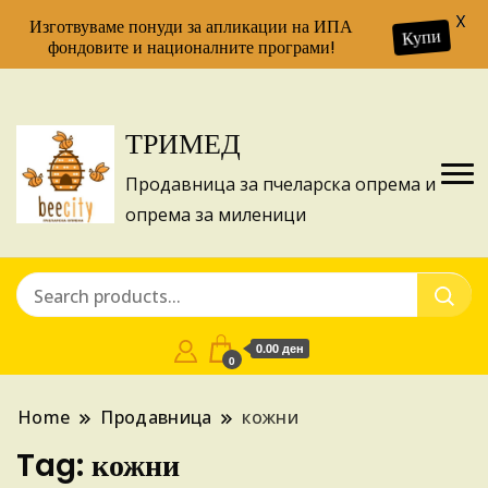
X
Изготвуваме понуди за апликации на ИПА
Купи
фондовите и националните програми!
ТРИМЕД
Продавница за пчеларска опрема и
опрема за миленици
0.00 ден
0
Home
Продавница
кожни
Tag:
кожни