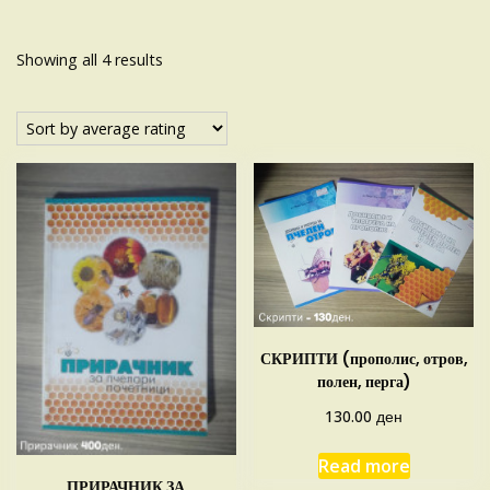
Sorted
Showing all 4 results
by
average
rating
СКРИПТИ (прополис, отров,
полен, перга)
ден
130.00
Read more
ПРИРАЧНИК ЗА