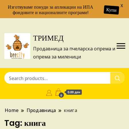
X
Изготвуваме понуди за апликации на ИПА
Купи
фондовите и националните програми!
ТРИМЕД
Продавница за пчеларска опрема и
опрема за миленици
0.00 ден
0
Home
Продавница
книга
Tag:
книга