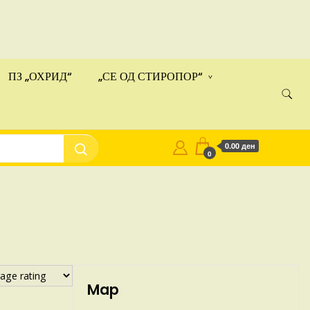
ами!
Купи
ПЗ „ОХРИД“
„СЕ ОД СТИРОПОР“
0.00 ден
0
Map