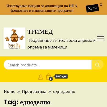
X
Изготвуваме понуди за апликации на ИПА
Купи
фондовите и националните програми!
ТРИМЕД
Продавница за пчеларска опрема и
опрема за миленици
0.00 ден
0
Home
Продавница
едноделно
Tag:
едноделно