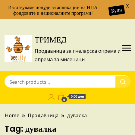
X
Изготвуваме понуди за апликации на ИПА
Купи
фондовите и националните програми!
ТРИМЕД
Продавница за пчеларска опрема и
опрема за миленици
0.00 ден
0
Home
Продавница
дувалка
Tag:
дувалка