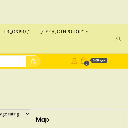
ами!
Купи
ПЗ „ОХРИД“
„СЕ ОД СТИРОПОР“
0.00 ден
0
Map