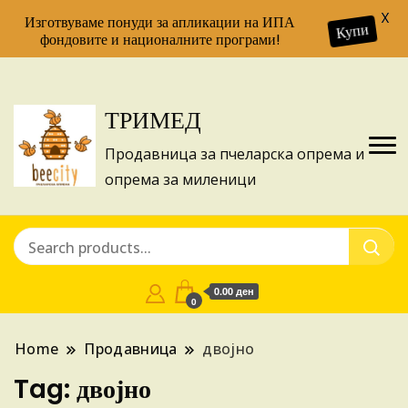
X
Изготвуваме понуди за апликации на ИПА
Купи
фондовите и националните програми!
ТРИМЕД
Продавница за пчеларска опрема и
опрема за миленици
0.00 ден
0
Home
Продавница
двојно
Tag:
двојно