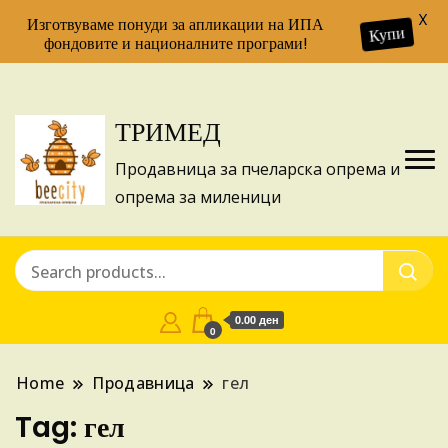
X
Изготвуваме понуди за апликации на ИПА
Купи
фондовите и националните програми!
ТРИМЕД
Продавница за пчеларска опрема и
опрема за миленици
0.00 ден
0
Home
Продавница
гел
Tag:
гел