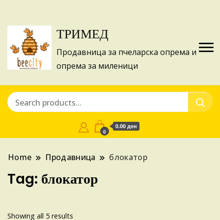
Изготвуваме понуди за апликации на ИПА
Купи
фондовите и националните програми!
ТРИМЕД
Продавница за пчеларска опрема и
опрема за миленици
0.00 ден
0
Home
Продавница
блокатор
Tag:
блокатор
Sorted
Showing all 5 results